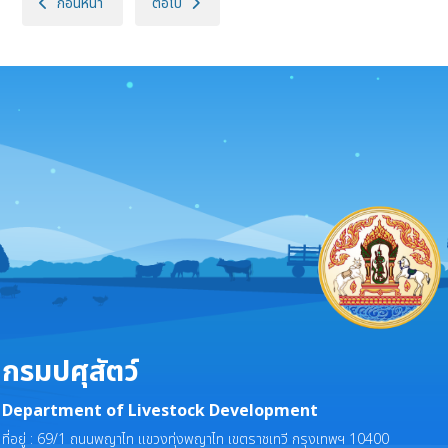
เนื้อหาก่อนหน้า: กรมปศุสัตว์ ร่วมแสดงความยินดีเนื่องในโอกาสวันคล้ายว
เนื้อหาถัดไป: อธิบดีกรมปศุสัตว์ ร่วมติดตามคณะ เลขาน
ก่อนหน้า
ต่อไป
กรมปศุสัตว์
Department of Livestock Development
ที่อยู่ : 69/1 ถนนพญาไท แขวงทุ่งพญาไท เขตราชเทวี กรุงเทพฯ 10400