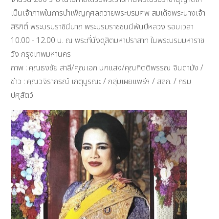
เป็นเจ้าภาพในการบำเพ็ญกุศลถวายพระบรมศพ สมเด็จพระนางเจ้า
สิริกิติ์ พระบรมราชินีนาถ พระบรมราชชนนีพันปีหลวง รอบเวลา
10.00 - 12.00 น. ณ พระที่นั่งดุสิตมหาปราสาท ในพระบรมมหาราช
วัง กรุงเทพมหานคร
ภาพ : คุณธงชัย สาลี/คุณเอก นกแสง/คุณกิตติพรรณ จินดามัง /
ข่าว : คุณวจิราภรณ์ เกตุบูรณะ / กลุ่มเผยแพร่ฯ / สลก. / กรม
ปศุสัตว์