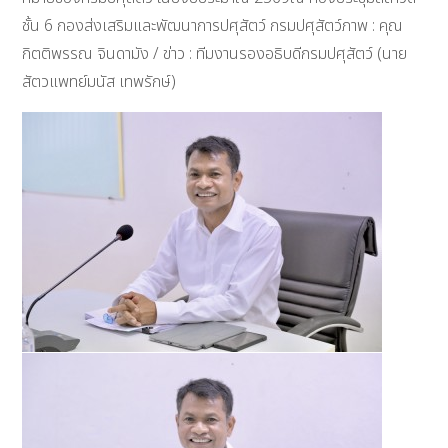
ชั้น 6 กองส่งเสริมและพัฒนาการปศุสัตว์ กรมปศุสัตว์ภาพ : คุณ
กิตติพรรณ จินดามัง / ข่าว : ทีมงานรองอธิบดีกรมปศุสัตว์ (นาย
สัตวแพทย์มนัส เทพรักษ์)