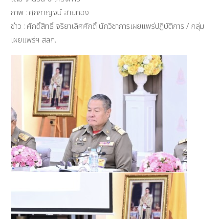
ภาพ : ศุภกาญจน์ สายทอง
ข่าว : ศักดิ์สิทธิ์ จริยาเลิศศักดิ์ นักวิชาการเผยแพร่ปฏิบัติการ / กลุ่ม
เผยแพร่ฯ สลก.