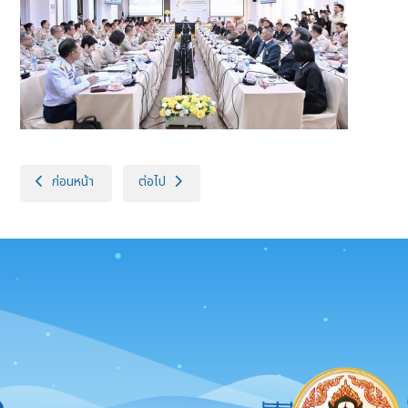
เนื้อหาก่อนหน้า: กรมปศุสัตว์ ร่วมลงนามถวายพระพรชัยมงคล สมเด็จพระนาง
เนื้อหาถัดไป: รอธ.อุดมฯ ร่วมพิธีจุดเทียนชัยถวายพร
ก่อนหน้า
ต่อไป