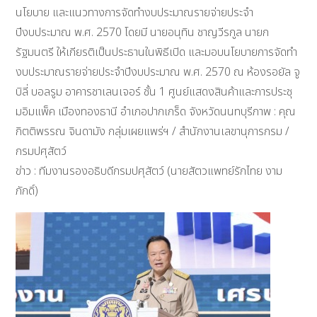
นโยบาย และแนวทางการจัดทำงบประมาณรายจ่ายประจำ
ปีงบประมาณ พ.ศ. 2570 โดยมี นายอนุทิน ชาญวีรกูล นายก
รัฐมนตรี ให้เกียรติเป็นประธานในพิธีเปิด และมอบนโยบายการจัดทำ
งบประมาณรายจ่ายประจำปีงบประมาณ พ.ศ. 2570 ณ ห้องรอยัล จู
บิลี่ บอลรูม อาคารชาเลนเจอร์ ชั้น 1 ศูนย์แสดงสินค้าและการประชุ
มอิมแพ็ค เมืองทองธานี อำเภอปากเกร็ด จังหวัดนนทบุรีภาพ : คุณ
กิตติพรรณ จินดามัง กลุ่มเผยแพร่ฯ / สำนักงานเลขานุการกรม /
กรมปศุสัตว์
ข่าว : ทีมงานรองอธิบดีกรมปศุสัตว์ (นายสัตวแพทย์รักไทย งาม
ภักดิ์)