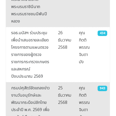
พระบรมราชินีนาถ
พระบรมราชชนนีพันปี
หลวง
รอธ.มนัสฯ ร่วมประชุม
26
คุณ
434
เพื่อนำเสนอรายละเอียด
ธันวาคม
กิตติ
โครงการตามแผนตรวจ
2568
พรรณ
ราชการของผู้ตรวจ
จินดา
ราชการกระทรวงเกษตร
มัง
และสหกรณ์
ปีงบประมาณ 2569
กรมปศุสัตว์จัดแถลงข่าว
25
คุณ
943
งานวันอนุรักษ์และ
ธันวาคม
กิตติ
พัฒนากระบือปลักไทย
2568
พรรณ
ประจำปี พ.ศ. 2569 เพื่อ
จินดา