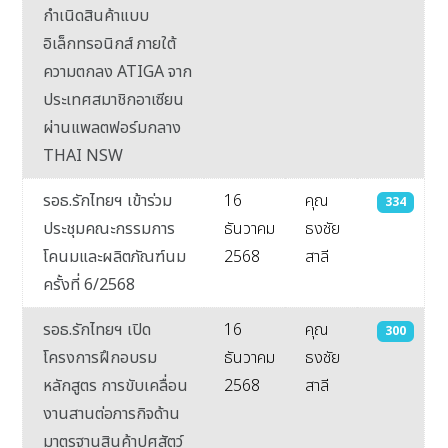
กำเนิดสินค้าแบบ
อิเล็กทรอนิกส์ ภายใต้
ความตกลง ATIGA จาก
ประเทศสมาชิกอาเซียน
ผ่านแพลตฟอร์มกลาง
THAI NSW
รอธ.รักไทยฯ เข้าร่วม
16
คุณ
334
ประชุมคณะกรรมการ
ธันวาคม
ธงชัย
โคนมและผลิตภัณฑ์นม
2568
สาลี
ครั้งที่ 6/2568
รอธ.รักไทยฯ เปิด
16
คุณ
300
โครงการฝึกอบรม
ธันวาคม
ธงชัย
หลักสูตร การขับเคลื่อน
2568
สาลี
งานสานต่อภารกิจด้าน
มาตรฐานสินค้าปศุสัตว์