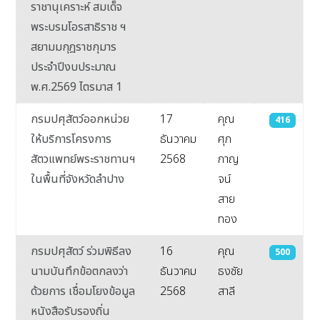
ราชานุเคราะห์ สมเด็จ
พระบรมโอรสาธิราช ฯ
สยามมกุฎราชกุมาร
ประจำปีงบประมาณ
พ.ศ.2569 ไตรมาส 1
กรมปศุสัตว์ออกหน่วย
17
คุณ
416
ให้บริการโครงการ
ธันวาคม
ศุภ
สัตวแพทย์พระราชทานฯ
2568
กาญ
ในพื้นที่จังหวัดลำปาง
จน์
สาย
ทอง
กรมปศุสัตว์ ร่วมพิธีลง
16
คุณ
500
นามบันทึกข้อตกลงว่า
ธันวาคม
ธงชัย
ด้วยการ เชื่อมโยงข้อมูล
2568
สาลี
หนังสือรับรองถิ่น