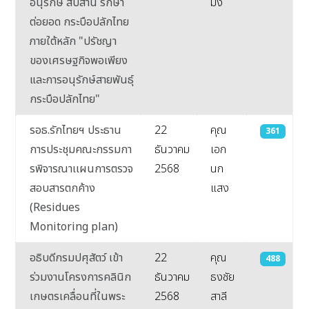
อนุรักษ์ สืบสาน รักษา
มัง
ต่อยอด กระบือปลักไทย
ภายใต้หลัก "ปรัชญา
ของเศรษฐกิจพอเพียง
และการอนุรักษ์สายพันธุ์
กระบือปลักไทย"
รอธ.รักไทยฯ ประธาน
22
คุณ
361
การประชุมคณะกรรมกา
ธันวาคม
เอก
รพิจารณาเเผนการตรวจ
2568
นก
สอบสารตกค้าง
แสง
(Residues
Monitoring plan)
อธิบดีกรมปศุสัตว์ เข้า
22
คุณ
488
ร่วมงานโครงการคลินิก
ธันวาคม
ธงชัย
เกษตรเคลื่อนที่ในพระ
2568
สาลี