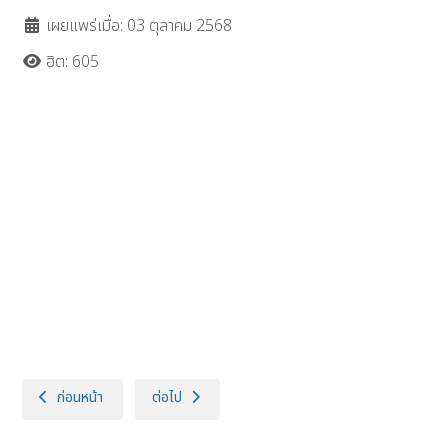
เผยแพร่เมื่อ: 03 ตุลาคม 2568
ฮิต: 605
เนื้อหาก่อนหน้า: ประกาศกรมปศุสัตว์ (ศูนย์วิจัยและบำรุงพันธุ์สัตว์พิษณุโลก)
เนื้อหาถัดไป: ประกาศกรมปศุสัตว์ (ด่านกักกันสัตว์นครนา
ก่อนหน้า
ต่อไป