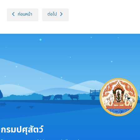
เนื้อหาก่อนหน้า: ประกาศกรมปศุสัตว์ (กองงานพระราชดำริและกิจกรรมพิเศษ) เ
เนื้อหาถัดไป: ประกาศกรมปศุสัตว์ (สำนักงานปศุสัตว์จั
ก่อนหน้า
ต่อไป
กรมปศุสัตว์