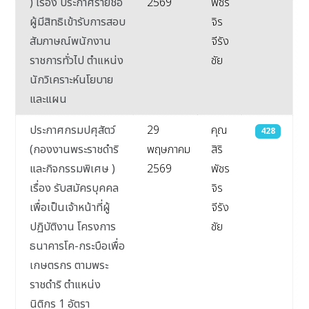
) เรื่อง ประกาศรายชื่อ
2569
พัชร
ผู้มีสิทธิเข้ารับการสอบ
จิร
สัมภาษณ์พนักงาน
จีรัง
ราชการทั่วไป ตำแหน่ง
ชัย
นักวิเคราะห์นโยบาย
และแผน
ประกาศกรมปศุสัตว์
29
คุณ
428
(กองงานพระราชดำริ
พฤษภาคม
สิริ
และกิจกรรมพิเศษ )
2569
พัชร
เรื่อง รับสมัครบุคคล
จิร
เพื่อเป็นเจ้าหน้าที่ผู้
จีรัง
ปฏิบัติงาน โครงการ
ชัย
ธนาคารโค-กระบือเพื่อ
เกษตรกร ตามพระ
ราชดำริ ตำแหน่ง
นิติกร 1 อัตรา