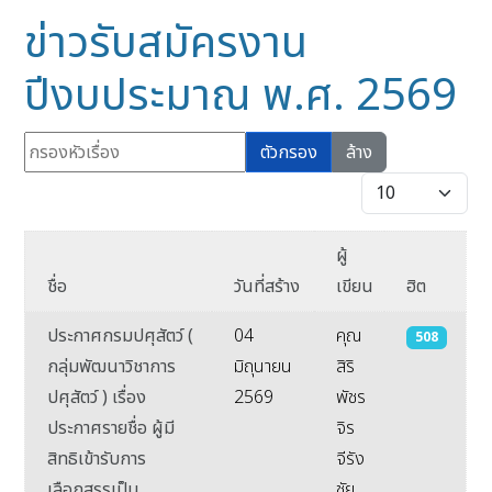
ข่าวรับสมัครงาน
ปีงบประมาณ พ.ศ. 2569
กรองหัวเรื่อง
ตัวกรอง
ล้าง
แสดง #
ผู้
ชื่อ
วันที่สร้าง
เขียน
ฮิต
ประกาศกรมปศุสัตว์ (
04
คุณ
508
กลุ่มพัฒนาวิชาการ
มิถุนายน
สิริ
ปศุสัตว์ ) เรื่อง
2569
พัชร
ประกาศรายชื่อ ผู้มี
จิร
สิทธิเข้ารับการ
จีรัง
เลือกสรรเป็น
ชัย