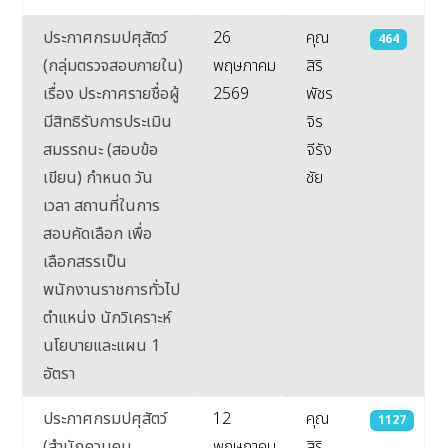
ประกาศกรมปศุสัตว์
26
คุณ
464
(กลุ่มตรวจสอบภายใน)
พฤษภาคม
สิริ
เรื่อง ประกาศรายชื่อผู้
2569
พัชร
มีสิทธิรับการประเมิน
จิร
สมรรถนะ (สอบข้อ
จีรัง
เขียน) กำหนด วัน
ชัย
เวลา สถานที่ในการ
สอบคัดเลือก เพื่อ
เลือกสรรเป็น
พนักงานราชการทั่วไป
ตำแหน่ง นักวิเคราะห์
นโยบายและแผน 1
อัตรา
ประกาศกรมปศุสัตว์
12
คุณ
1127
(สำนักควบคุม
พฤษภาคม
สิริ