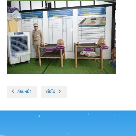
เนื้อหาก่อนหน้า: สมเด็จพระกนิษฐาธิราชเจ้า กรมสมเด็จพระเทพรัตนราชสุดา
เนื้อหาถัดไป: สมเด็จพระกนิษฐาธิราชเจ้า กรมสมเด็จพระ
ก่อนหน้า
ต่อไป