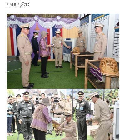
กรมปศุสัตว์