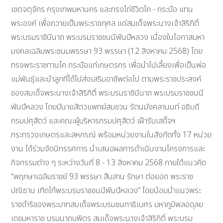
เขตจตุจักร กรุงเทพมหานคร และทรงไถ่ชีวิตโค - กระบือ แทน
พระองค์ เพื่อถวายเป็นพระราชกุศล แด่สมเด็จพระนางเจ้าสิริกิติ์
พระบรมราชินีนาถ พระบรมราชชนนีพันปีหลวง เนื่องในโอกาสมหา
มงคลเฉลิมพระชนมพรรษา 93 พรรษา (12 สิงหาคม 2568) โดย
ทรงพระราชทานโค กระบือแก่เกษตรกร เพื่อนำไปเลี้ยงเพื่อเป็นพ่อ
แม่พันธุ์และนำลูกที่ได้ไปส่งเสริมอาชีพต่อไป ตามพระราชประสงค์
ของสมเด็จพระนางเจ้าสิริกิติ์ พระบรมราชินีนาถ พระบรมราชชนนี
พันปีหลวง โดยมีนายสัตวแพทย์สมชวน รัตนมังคลานนท์ อธิบดี
กรมปศุสัตว์ และคณะผู้บริหารกรมปศุสัตว์ เฝ้ารับเสด็จฯ
กระทรวงเกษตรและสหกรณ์ พร้อมหน่วยงานในสังกัดทั้ง 17 หน่วย
งาน ได้ร่วมจัดนิทรรศการ นำเสนอผลการดำเนินงานโครงการและ
กิจกรรมต่าง ๆ ระหว่างวันที่ 8 - 13 สิงหาคม 2568 ภายใต้แนวคิด
“พฤกษาเฉลิมราชย์ 93 พรรษา สืบสาน รักษา ต่อยอด พระราช
ปณิธาน เทิดไท้พระบรมราชชนนีพันปีหลวง” โดยน้อมนำแนวพระ
ราชดำริของพระบาทสมเด็จพระบรมชนกาธิเบศร มหาภูมิพลอดุลย
เดชมหาราช บรมนาถบพิตร สมเด็จพระนางเจ้าสิริกิติ์ พระบรม