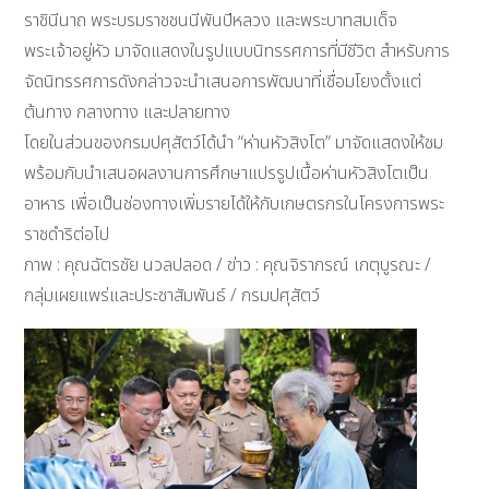
ราชินีนาถ พระบรมราชชนนีพันปีหลวง และพระบาทสมเด็จ
พระเจ้าอยู่หัว มาจัดแสดงในรูปแบบนิทรรศการที่มีชีวิต สำหรับการ
จัดนิทรรศการดังกล่าวจะนำเสนอการพัฒนาที่เชื่อมโยงตั้งแต่
ต้นทาง กลางทาง และปลายทาง
โดยในส่วนของกรมปศุสัตว์ได้นำ “ห่านหัวสิงโต” มาจัดแสดงให้ชม
พร้อมกับนำเสนอผลงานการศึกษาแปรรูปเนื้อห่านหัวสิงโตเป็น
อาหาร เพื่อเป็นช่องทางเพิ่มรายได้ให้กับเกษตรกรในโครงการพระ
ราชดำริต่อไป
ภาพ : คุณฉัตรชัย นวลปลอด / ข่าว : คุณจิราภรณ์ เกตุบูรณะ /
กลุ่มเผยแพร่และประชาสัมพันธ์ / กรมปศุสัตว์