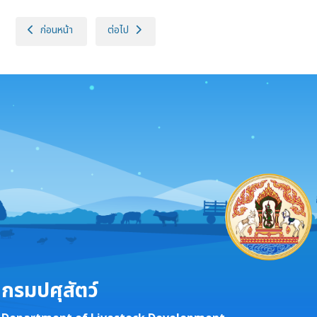
เนื้อหาก่อนหน้า: สมเด็จพระกนิษฐาธิราชเจ้า กรมสมเด็จพระเทพรัตนราชสุดา 
เนื้อหาถัดไป: พระบาทสมเด็จพระเจ้าอยู่หัว ทรงพระกร
ก่อนหน้า
ต่อไป
กรมปศุสัตว์