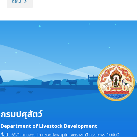
เนื้อหาถัดไป: สมเด็จพระกนิษฐาธิราชเจ้า กรมสมเด็จพระเทพรัตนราชสุดา ฯ
ต่อไป
กรมปศุสัตว์
Department of Livestock Development
ที่อยู่ : 69/1 ถนนพญาไท แขวงทุ่งพญาไท เขตราชเทวี กรุงเทพฯ 10400