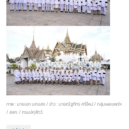
ภาพ : นายเอก นกแสง / ข่าว : นายณัฐภัทร ศรีใหม่ / กลุ่มเผยแพร่ฯ
/ สลก. / กรมปศุสัตว์