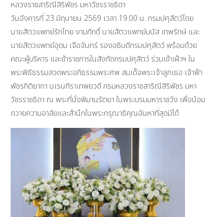
หลวงราชสาริณีสิริพัชร มหาวัชรราชธิดา
วันอังคารที่ 23 มิถุนายน 2569 เวลา 19.00 น. กรมปศุสัตว์โดย
นายสัตวแพทย์รักไทย งามภักดิ์ นายสัตวแพทย์มนัส เทพรักษ์ และ
นายสัตวแพทย์อุดม เจือจันทร์ รองอธิบดีกรมปศุสัตว์ พร้อมด้วย
คณะผู้บริหาร และข้าราชการในสังกัดกรมปศุสัตว์ ร่วมเข้าเฝ้าฯ ใน
พระพิธีธรรมสวดพระอภิธรรมพระศพ สมเด็จพระเจ้าลูกเธอ เจ้าฟ้า
พัชรกิติยาภา นเรนทิราเทพยวดี กรมหลวงราชสาริณีสิริพัชร มหา
วัชรราชธิดา ณ พระที่นั่งพิมานรัตยา ในพระบรมมหาราชวัง เพื่อน้อม
ถวายความอาลัยและสำนึกในพระกรุณาธิคุณอันหาที่สุดมิได้