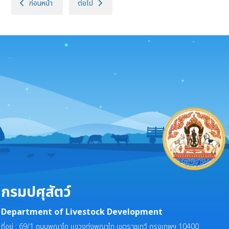
เนื้อหาก่อนหน้า: ประกาศกรมปศุสัตว์ (สำนักควบคุม ป้องกันและบำบัดโรคสัตว
เนื้อหาถัดไป: ประกาศกรมปศุสัตว์ (กองคลัง) เผยแพร่แผน
ก่อนหน้า
ต่อไป
กรมปศุสัตว์
Department of Livestock Development
ที่อยู่ : 69/1 ถนนพญาไท แขวงทุ่งพญาไท เขตราชเทวี กรุงเทพฯ 10400