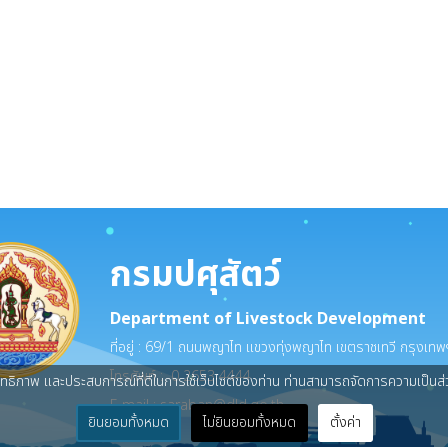
ซื้อวัสดุวิทยาศาสตร์ จำนวน 24 รายการ ด้วยวิธีประกวดราคาอิเล็กทรอนิกส์ (e-bidd
ซื้อวัสดุเวชภัณฑ์ วัสดุวิทยาศาสตร์การแพทย์และ วัสดุเครื่องแต่งกาย จำนวน 19 ราย
กรมปศุสัตว์
Department of Livestock Development
ที่อยู่ : 69/1 ถนนพญาไท แขวงทุ่งพญาไท เขตราชเทวี กรุงเ
โทรศัพท์ : 0 2653 4444
สิทธิภาพ และประสบการณ์ที่ดีในการใช้เว็บไซต์ของท่าน ท่านสามารถจัดการความเป็นส่วน
E-mail :
saraban@dld.go.th
ยินยอมทั้งหมด
ไม่ยินยอมทั้งหมด
ตั้งค่า