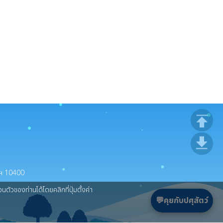
ing) (24 มิ.ย. 69)
การ ด้วยวิธีประกวดราคาอิเล็กทรอนิกส์ (e-bidding) (19 มิ.ย 69)
ทพฯ 10400
ตัวของท่านได้โดยคลิกที่ปุ่มตั้งค่า
💬คุยกับปศุสัตว์