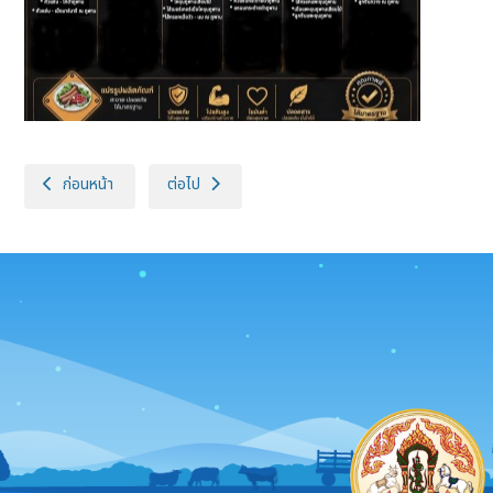
เนื้อหาก่อนหน้า: สมเด็จพระกนิษฐาธิราชเจ้า กรมสมเด็จพระเทพรัตนราชสุด
เนื้อหาถัดไป: สมเด็จพระกนิษฐาธิราชเจ้า กรมสมเด็จพร
ก่อนหน้า
ต่อไป