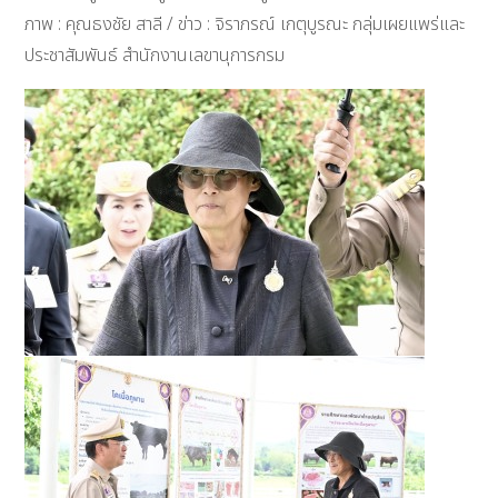
ภาพ : คุณธงชัย สาลี / ข่าว : จิราภรณ์ เกตุบูรณะ กลุ่มเผยแพร่และ
ประชาสัมพันธ์ สำนักงานเลขานุการกรม