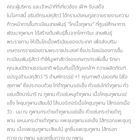
คณะผู้บริหาร และเจ้าหน้าที่ที่เกี่ยวข้อง เฝ้าฯ รับเสด็จ
ในโอกาสนี้ อธิบดีกรมปศุสัตว์ ได้กราบบังคมทูลถวายรายงานความ
ก้าวหน้าการขึ้นทะเบียนสายพันธุ์ "โคเนื้อภูพาน" ที่ศูนย์ศึกษาการ
พัฒนาภูพานฯ ได้สร้างต้นพันธุ์ขึ้นจากโคทาจิมะ สายพันธุ์
พระราชทาน ให้เป็นโคเนื้อพรีเมียมของประเทศ เพื่อส่งเสริม
เกษตรกรรายย่อยตามพระราชประสงค์ ซึ่งประโยชน์ของการขึ้น
ทะเบียนพันธุ์สัตว์ ทำให้มูลค่าสัตว์ของเกษตรกรเพิ่มขึ้น รักษา
คุณสมบัติตามธรรมชาติ พร้อมกันนี้ได้ทูลเกล้าฯ ถวายผลิตภัณฑ์
แปรรูปด้านปศุสัตว์ “5 ดำมหัศจรรย์ +1 คุณภาพดี ปลอดภัย ใส่ใจ
สุขภาพ” ซึ่งประกอบด้วย ไก่ดำภูพานแช่แข็ง คั่วแซ่บไก่ดำภูพาน คั่ว
แซ่บเป็ดบาร์บารี ณ ภูพาน คั่วแซ่บหมูดำภูพาน เนื้อโคขุนภูพานแช่
แข็ง โคขุนภูพานเสียบไม้ ไส้เบอร์เกอร์เนื้อโคขุนภูพาน ไส้กรอกเนื้อ
วัว - นม ณ ภูพานกระต่ายดำภูพานแช่แข็ง คั่วแซ่บกระต่ายดำภู
พาน แหนมกระต่ายดำภูพาน แพะขุนภูพานแช่แข็ง ไส้กรอกแพะขุนภู
พาน เนื้อแพะขุนภูพานเสียบไม้ ลูกชิ้นแพะขุนภูพาน ไส้กรอก
กวาง ณ ภูพาน และลูกชิ้นกวาง ณ ภูพาน