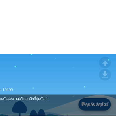
ยวิธีทอดตลาดแบบประมูลด้วยวาจา
ทพฯ 10400
ตัวของท่านได้โดยคลิกที่ปุ่มตั้งค่า
💬คุยกับปศุสัตว์