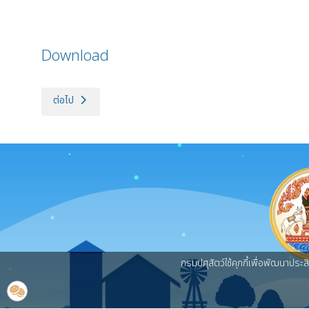
Download
เนื้อหาถัดไป: ประกาศกรมปศุสัตว์ (ศูนย์วิจัยและผลิตน้ำเชื้อสุกรรา
ต่อไป
กรมปศุสัตว์ใช้คุกกี้เพื่อพัฒนาประ