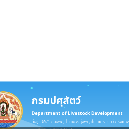
นอราคา จ้างเหมาบริการทำความสะอาดโรงเก็บพัสดุ กองคลัง ณ ศูนย์ราชการกรมปศุสั
 ประกาศผู้ชนะการเสนอราคา จ้างบำรุงรักษาด้านเทคโนโลยีสารสนเทศกรมปศุสัตว์ ประ
กรมปศุสัตว์
Department of Livestock Development
ที่อยู่ : 69/1 ถนนพญาไท แขวงทุ่งพญาไท เขตราชเทวี กรุงเ