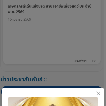
เกษตรกรดีเด่นแห่งชาติ สาขาอาชีพเลี้ยงสัตว์ ประจำปี
สถา
พ.ศ. 2569
เลี
16 เมษายน 2569
16 
แสดงทั้งหมด >>
ข่าวประชาสัมพันธ์ ::
ผู้บริหาร
หน่วยงานส่วนกลาง