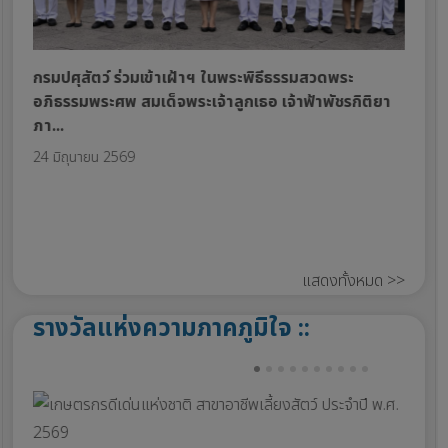
กรมปศุสัตว์ ร่วมเข้าเฝ้าฯ ในพระพิธีธรรมสวดพระ
สมเด
อภิธรรมพระศพ สมเด็จพระเจ้าลูกเธอ เจ้าฟ้าพัชรกิติยา
สุดา
ภา...
19 มิ
24 มิถุนายน 2569
แสดงทั้งหมด >>
รางวัลแห่งความภาคภูมิใจ ::
PREV
NEXT