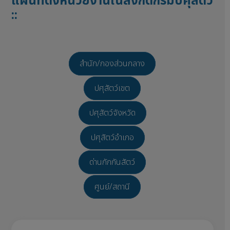
แผนที่ตั้งหน่วยงานในสังกัดกรมปศุสัตว์
::
สำนัก/กองส่วนกลาง
ปศุสัตว์เขต
ปศุสัตว์จังหวัด
ปศุสัตว์อำเภอ
ด่านกักกันสัตว์
ศูนย์/สถานี