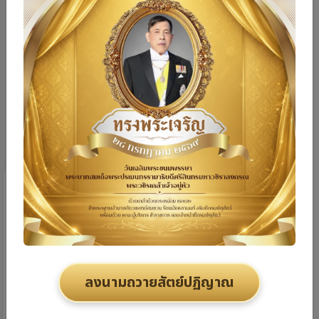
หน่วยงานส่วนภูมิภาค
โครงการ/ประชุม/อบรม
จัดซื้อจัดจ้าง
รับสมัครงาน
PREV
NEXT
รอธ.รักไทยฯ เข้าร่วมประชุมศูนย์อำนวยการร่วมพิทักษ์
กร
ลงนามถวายสัตย์ปฏิญาณ
ความมั่นคงทางเกษตรและอาหารพระพิรุณ (ศพร.) ครั้งที่
เ
1/2569
06