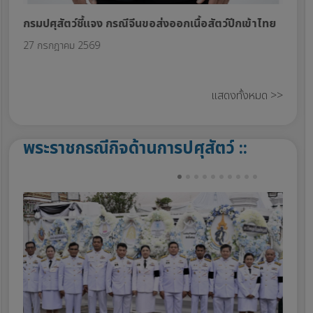
กรมปศุสัตว์ชี้แจง กรณีจีนขอส่งออกเนื้อสัตว์ปีกเข้าไทย
ชุด
27 กรกฎาคม 2569
03 
แสดงทั้งหมด >>
พระราชกรณีกิจด้านการปศุสัตว์ ::
PREV
NEXT
าช